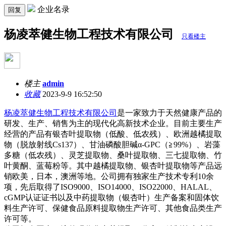
企业名录
回复
杨凌萃健生物工程技术有限公司
只看楼主
楼主
admin
收藏
2023-9-9 16:52:50
杨凌萃健生物工程技术有限公司
是一家致力于天然健康产品的
研发、生产、销售为主的现代化高新技术企业。目前主要生产
经营的产品有银杏叶提取物（低酸、低农残）、欧洲越橘提取
物（脱放射线Cs137）、甘油磷酸胆碱α-GPC（≧99%）、岩藻
多糖（低农残）、灵芝提取物、桑叶提取物、三七提取物、竹
叶黄酮、蓝莓粉等。其中越橘提取物、银杏叶提取物等产品远
销欧美，日本，澳洲等地。公司拥有独家生产技术专利10余
项，先后取得了ISO9000、ISO14000、ISO22000、HALAL、
cGMP认证证书以及中药提取物（银杏叶）生产备案和固体饮
料生产许可、保健食品原料提取物生产许可、其他食品类生产
许可等。